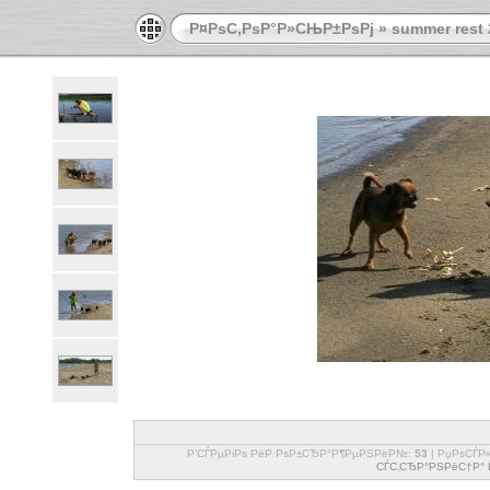
Р¤РѕС‚РѕР°Р»СЊР±РѕРј
»
summer rest 
Р’СЃРµРіРѕ РёР·РѕР±СЂР°Р¶РµРЅРёР№:
53
| РџРѕСЃР
СЃС‚СЂР°РЅРёС†Р° Р