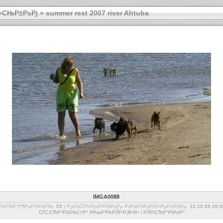
»СЊР±РѕРј
»
summer rest 2007 river Ahtuba
IMGA0088
РѕР±СЂР°Р¶РµРЅРёР№:
53
| РџРѕСЃР»РµРґРЅРµРµ РѕР±РЅРѕРІР»РµРЅРёРµ:
15.12.09 20:3
СЃС‚СЂР°РЅРёС†Р° РРњР“РћРЎР‘РЈР›Р›
|
РЎРїСЂР°РІРєР°