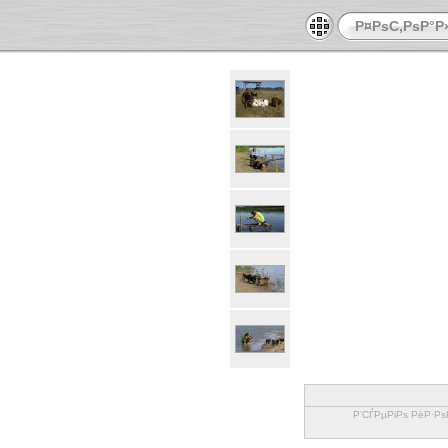
Р¤РѕС‚РѕР°Р
Р’СЃРµРіРѕ РёР·