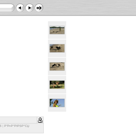
5
|
Р“Р»Р°РІРЅР°СЏ