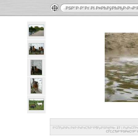
РЅР°Р·Р°Рґ РІ Р¤РћРўРћРђР›Р¬Р
Р’СЃРµРіРѕ РёР·РѕР±СЂР°Р¶РµРЅРёР№:
27
| РџРѕСЃР
СЃС‚СЂР°РЅРёС†Р° Р