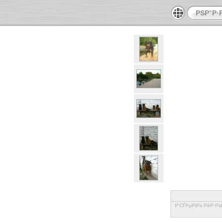
РЅР°Р·
Р’СЃРµРіРѕ РёР·