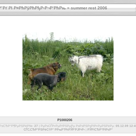
Р°Рґ РІ Р¤РћРўРћРђР›Р¬Р‘РћРњ
»
summer rest 2006
P1000206
РѕР±СЂР°Р¶РµРЅРёР№:
27
| РџРѕСЃР»РµРґРЅРµРµ РѕР±РЅРѕРІР»РµРЅРёРµ:
05.12.09 12:4
СЃС‚СЂР°РЅРёС†Р° РРњР“РћРЎР‘РЈР›Р›
|
РЎРїСЂР°РІРєР°