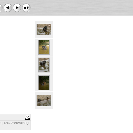
0
|
Р“Р»Р°РІРЅР°СЏ