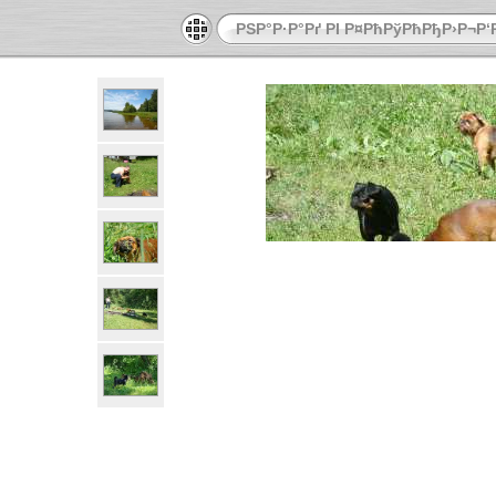
РЅР°Р·Р°Рґ РІ Р¤РћРўРћРђР›Р¬Р