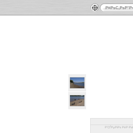
Р¤РѕС‚РѕР°Р
Р’СЃРµРіРѕ РёР·