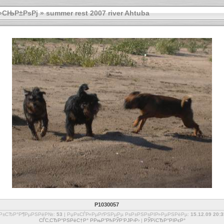
»СЊР±РѕРј
»
summer rest 2007 river Ahtuba
P1030057
РѕР±СЂР°Р¶РµРЅРёР№:
53
| РџРѕСЃР»РµРґРЅРµРµ РѕР±РЅРѕРІР»РµРЅРёРµ:
15.12.09 20:3
СЃС‚СЂР°РЅРёС†Р° РРњР“РћРЎР‘РЈР›Р›
|
РЎРїСЂР°РІРєР°