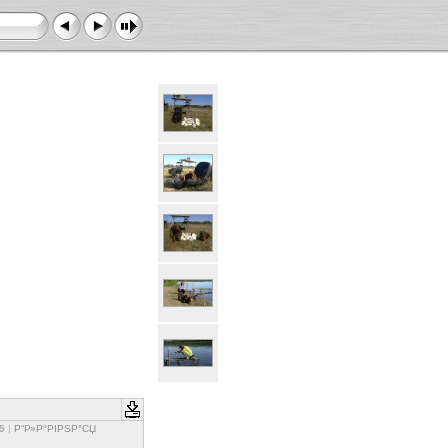
5
|
Р“Р»Р°РІРЅР°СЏ