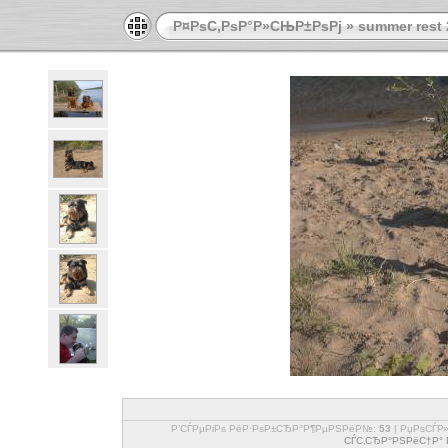
Р¤РѕС‚РѕР°Р»СЊР±РѕРј
»
summer rest 
Р’СЃРµРіРѕ РёР·РѕР±СЂР°Р¶РµРЅРёР№:
53
| РџРѕСЃР
СЃС‚СЂР°РЅРёС†Р° Р