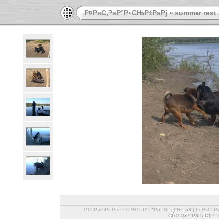
Р¤РѕС‚РѕР°Р»СЊР±РѕРј
»
summer rest 
Р’СЃРµРіРѕ РёР·РѕР±СЂР°Р¶РµРЅРёР№:
53
| РџРѕСЃР
СЃС‚СЂР°РЅРёС†Р° Р