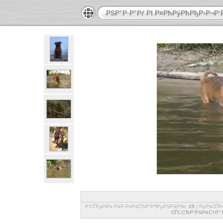
РЅР°Р·Р°Рґ РІ Р¤РћРўРћРђР›Р¬Р
Р’СЃРµРіРѕ РёР·РѕР±СЂР°Р¶РµРЅРёР№:
29
| РџРѕСЃР
СЃС‚СЂР°РЅРёС†Р° Р