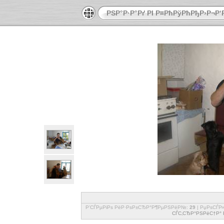
РЅР°Р·Р°Рґ РІ Р¤РћРўРћРђР›Р¬Р
Р’СЃРµРіРѕ РёР·РѕР±СЂР°Р¶РµРЅРёР№:
29
| РџРѕСЃР
СЃС‚СЂР°РЅРёС†Р° Р