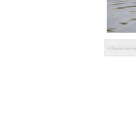
Р’СЃРµРіРѕ РёР·