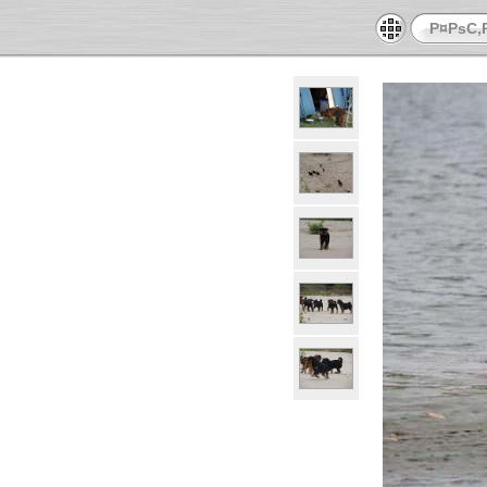
Р¤РѕС‚