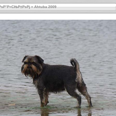
РѕР°Р»СЊР±РѕРј
»
Ahtuba 2009