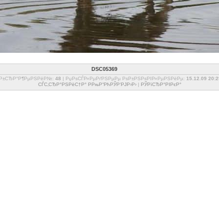
DSC05369
РѕР±СЂР°Р¶РµРЅРёР№:
48
| РџРѕСЃР»РµРґРЅРµРµ РѕР±РЅРѕРІР»РµРЅРёРµ:
15.12.09 20:2
СЃС‚СЂР°РЅРёС†Р° РРњР“РћРЎР‘РЈР›Р›
|
РЎРїСЂР°РІРєР°