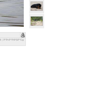
9
|
Р“Р»Р°РІРЅР°СЏ