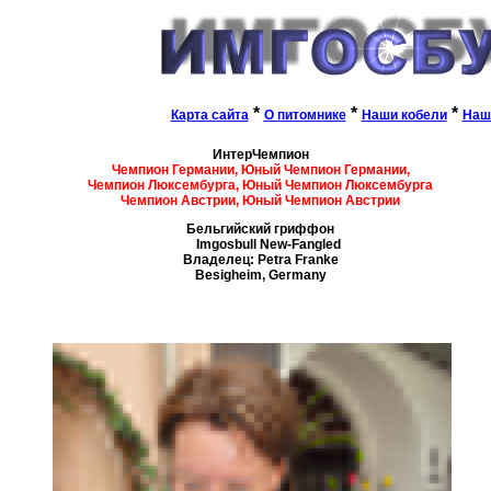
*
*
*
Карта сайта
О питомнике
Наши кобели
Наш
ИнтерЧемпион
Чемпион Германии,
Юный Чемпион Германии,
Чемпион Люксембурга, Юный Чемпион Люксембурга
Чемпион Австрии, Юный Чемпион Австрии
Бельгийский гриффон
Imgosbull New-Fangled
Владелец: Petra Franke
Besigheim, Germany