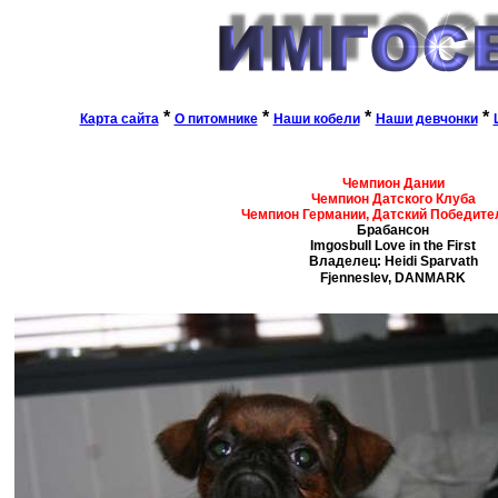
*
*
*
*
Карта сайта
О питомнике
Наши кобели
Наши девчонки
Чемпион Дании
Чемпион Датского Клуба
Чемпион Германии, Датский Победите
Брабансон
Imgosbull Love in the First
Владелец: Heidi Sparvath
Fjenneslev, DANMARK