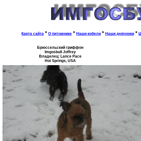
*
*
*
*
Карта сайта
О питомнике
Наши кобели
Наши девчонки
Щ
Брюссельский гриффон
Imgosbull Joffrey
Владелец: Lance Pace
Hot Springs, USA