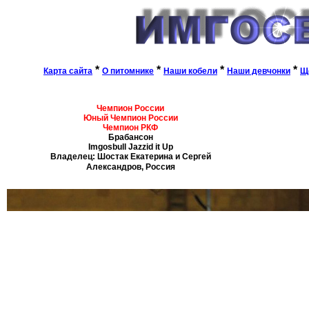
*
*
*
*
Карта сайта
О питомнике
Наши кобели
Наши девчонки
Щ
Чемпион России
Юный Чемпион России
Чемпион РКФ
Брабансон
Imgosbull Jazzid it Up
Владелец: Шостак Екатерина и Сергей
Александров, Россия