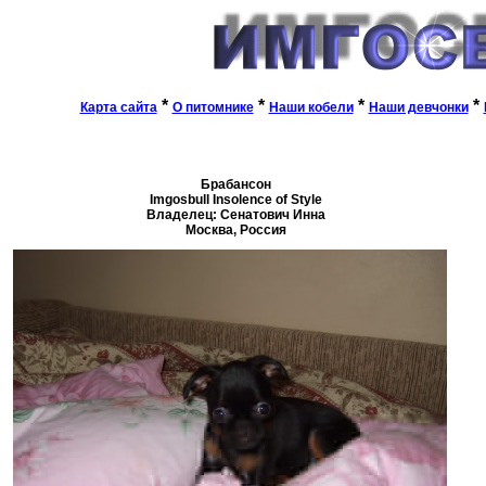
*
*
*
*
Карта сайта
О питомнике
Наши кобели
Наши девчонки
Брабансон
Imgosbull Insolence of Style
Владелец: Сенатович Инна
Москва, Россия