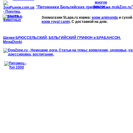
"Питомники Бельгийских грифонов на mskZoo.ru
Зоомагазин 5Lapa.ru корма:
корм animonda
и сухой
корм royal canin
. С доставкой на дом.
Щенки БРЮССЕЛЬСКИЙ, БЕЛЬГИЙСКИЙ ГРИФОН и БРАБАНСОН.
MegaDoski